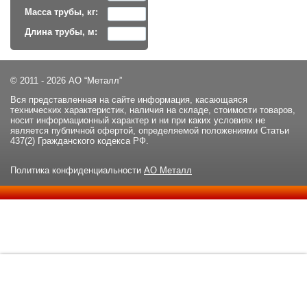
Масса трубы, кг:
Длина трубы, м:
© 2011 - 2026 АО “Металл”
Вся представленная на сайте информация, касающаяся
технических характеристик, наличия на складе, стоимости товаров,
носит информационный характер и ни при каких условиях не
является публичной офертой, определяемой положениями Статьи
437(2) Гражданского кодекса РФ.
Политика конфиденциальности
АО Металл
Данный сайт использует файлы cookie и прочие похожие
ОК
технологии. В том числе, мы обрабатываем Ваш IP-адрес для
определения региона местоположения. Используя данный сайт,
вы подтверждаете свое согласие с
политикой
конфиденциальности
сайта.