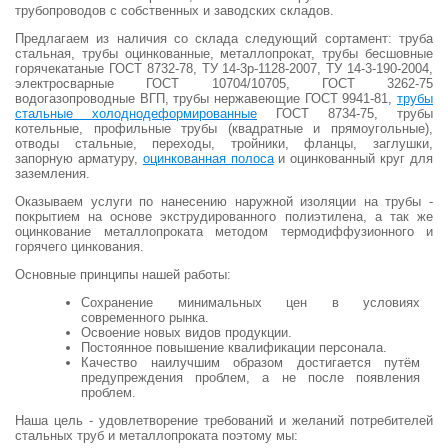
трубопроводов с собственных и заводских складов.
Предлагаем из наличия со склада следующий сортамент: труба
стальная, трубы оцинкованные, металлопрокат, трубы бесшовные
горячекатаные ГОСТ 8732-78, ТУ 14-3р-1128-2007, ТУ 14-3-190-2004,
электросварные ГОСТ 10704/10705, ГОСТ 3262-75
водогазопроводные ВГП, трубы нержавеющие ГОСТ 9941-81,
трубы
стальные холоднодеформированные
ГОСТ 8734-75, трубы
котельные, профильные трубы (квадратные и прямоугольные),
отводы стальные, переходы, тройники, фланцы, заглушки,
запорную арматуру,
оцинкованная полоса
и оцинкованный круг для
заземления.
Оказываем услуги по нанесению наружной изоляции на трубы -
покрытием на основе экструдированного полиэтилена, а так же
оцинкование металлопроката методом термодиффузионного и
горячего цинкования.
Основные принципы нашей работы:
Сохранение минимальных цен в условиях
современного рынка.
Освоение новых видов продукции.
Постоянное повышение квалификации персонала.
Качество наилучшим образом достигается путём
предупреждения проблем, а не после появления
проблем.
Наша цель - удовлетворение требований и желаний потребителей
стальных труб и металлопроката поэтому мы: