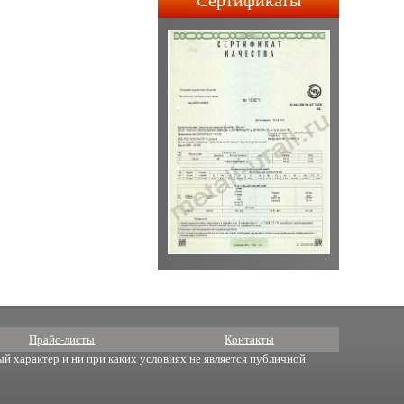
Сертификаты
строительства АПЛ 4-го и
5-го поколений.
Прайс-листы
Контакты
й характер и ни при каких условиях не является публичной