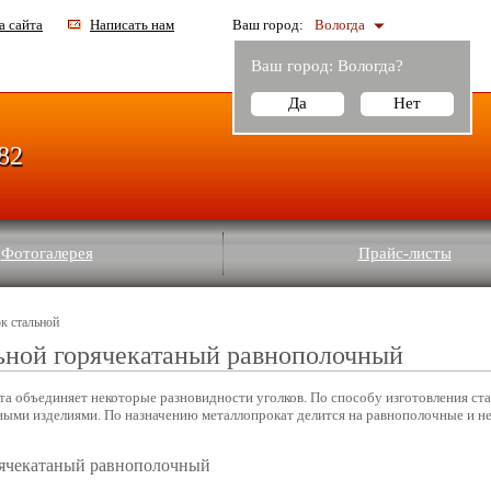
а сайта
Написать нам
Ваш город:
Вологда
Ваш город:
Вологда
?
Да
Нет
-82
Фотогалерея
Прайс-листы
к стальной
ьной горячекатаный равнополочный
та объединяет некоторые разновидности уголков. По способу изготовления ст
ными изделиями. По назначению металлопрокат делится на равнополочные и 
рячекатаный равнополочный