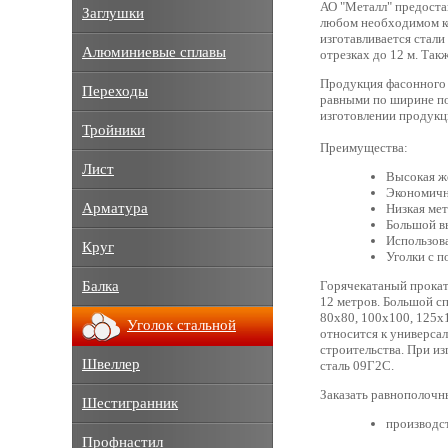
АО "Металл" предоста
Заглушки
любом необходимом ко
изготавливается стали
Алюминиевые сплавы
отрезках до 12 м. Так
Продукция фасонного 
Переходы
равными по ширине по
изготовлении продукци
Тройники
Преимущества:
Лист
Высокая же
Экономичн
Арматура
Низкая мет
Большой в
Использов
Круг
Уголки с п
Балка
Горячекатаный прокат
12 метров. Большой сп
80х80, 100х100, 125х
Уголок стальной
относится к универса
строительства. При и
Швеллер
сталь 09Г2С.
Заказать равнополочн
Шестигранник
производс
Профнастил