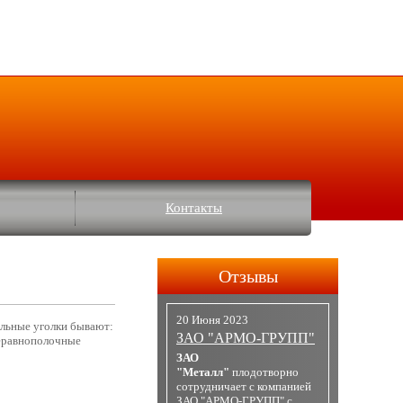
Контакты
Отзывы
20 Июня 2023
альные уголки бывают:
ЗАО "АРМО-ГРУПП"
неравнополочные
ЗАО
"Металл"
плодотворно
сотрудничает с компанией
ЗАО "АРМО-ГРУПП" с