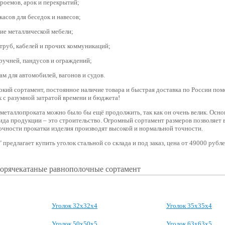
роемов, арок и перекрытий;
касов для беседок и навесов;
ие металлической мебели;
труб, кабелей и прочих коммуникаций;
ручней, пандусов и ограждений;
ам для автомобилей, вагонов и судов.
кий сортамент, постоянное наличие товара и быстрая доставка по России пом
 с разумной затратой времени и бюджета!
металлопроката можно было бы ещё продолжить, так как он очень велик. Осно
ида продукции – это строительство. Огромный сортамент размеров позволяет 
очности прокатки изделия производят высокой и нормальной точности.
предлагает купить уголок стальной со склада и под заказ, цена от 49000 рубле
горячекатаные равнополочные сортамент
Уголок 32х32х4
Уголок 35х35х4
Уголок 50х50х5
Уголок 63х63х5