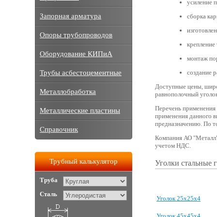
усиление п
Запорная арматура
сборка кар
изготовлен
Опоры трубопроводов
крепление 
Оборудование КИПиА
монтаж по
Трубы асбестоцементные
создание р
Доступные цены, широ
Металлобработка
равнополочный уголок
Перечень применения 
Металлические пластины
применения данного в
предназначению. По т
Справочник
Компания АО "Металл" 
учетом НДС.
Трубный калькулятор
Уголки стальные 
Труба
Сталь
Уголок 25х25х4
Уголок 45х45х4