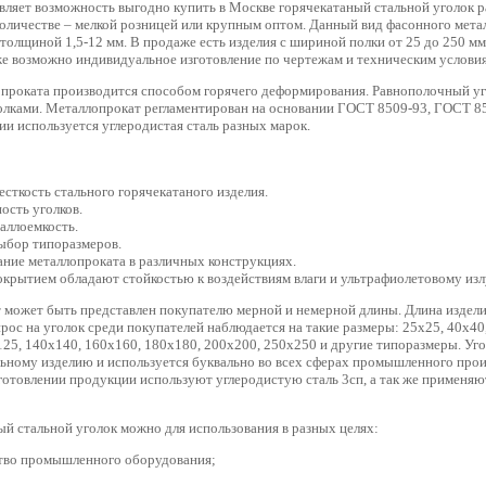
вляет возможность выгодно купить в Москве горячекатаный стальной уголок р
личестве – мелкой розницей или крупным оптом. Данный вид фасонного мета
 толщиной 1,5-12 мм. В продаже есть изделия с шириной полки от 25 до 250 мм
же возможно индивидуальное изготовление по чертежам и техническим условия
проката производится способом горячего деформирования. Равнополочный уг
лками. Металлопрокат регламентирован на основании ГОСТ 8509-93, ГОСТ 8
и используется углеродистая сталь разных марок.
сткость стального горячекатаного изделия.
ость уголков.
аллоемкость.
ыбор типоразмеров.
ание металлопроката в различных конструкциях.
окрытием обладают стойкостью к воздействиям влаги и ультрафиолетовому из
 может быть представлен покупателю мерной и немерной длины. Длина издели
рос на уголок среди покупателей наблюдается на такие размеры: 25х25, 40х40,
125, 140х140, 160х160, 180х180, 200х200, 250х250 и другие типоразмеры. Уг
льному изделию и используется буквально во всех сферах промышленного прои
зготовлении продукции используют углеродистую сталь 3сп, а так же применя
ый стальной уголок можно для использования в разных целях:
тво промышленного оборудования;