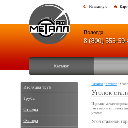
На главную
Карт
Вологда
8 (800) 555-59
Каталог
Главная
/
Каталог
/ Уголо
Изоляция труб
Уголок стал
Трубы
Изделие металлопрока
гнутыми и горячеката
Отводы
уголки.
Фланцы
Угол стальной го