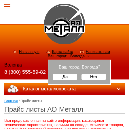
На главную
Карта сайта
Написать нам
Ваш город:
Вологда
Вологда
Ваш город:
Вологда
?
8 (800) 555-59-82
Да
Нет
Каталог металлопроката
Главная
/ Прайс-листы
Прайс листы АО Металл
Вся представленная на сайте информация, касающаяся
технических характеристик, наличия на складе, стоимости товаров,